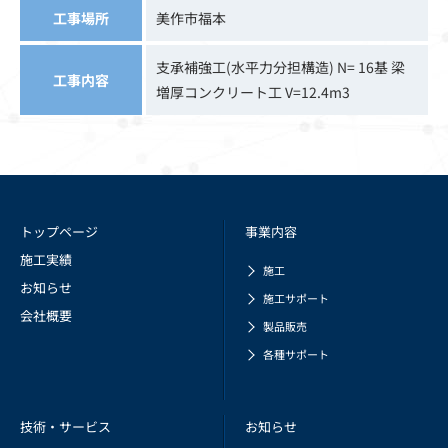
工事場所
美作市福本
支承補強工(水平力分担構造) N= 16基 梁
工事内容
増厚コンクリート工 V=12.4m3
トップページ
事業内容
施工実績
施工
お知らせ
施工サポート
会社概要
製品販売
各種サポート
技術・サービス
お知らせ