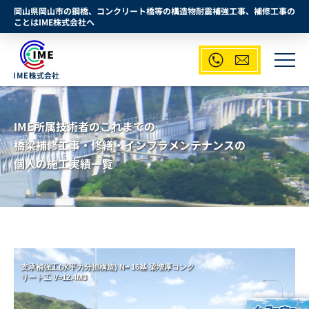
岡山県岡山市の鋼橋、コンクリート橋等の構造物耐震補強工事、補修工事の
ことはIME株式会社へ


IME所属技術者のこれまでの
橋梁補修工事・修繕・インフラメンテナンスの
個人の施工実績一覧
支承補強工(水平力分担構造) N= 16基 梁増厚コンク
支
リート工 V=12.4M3
リ