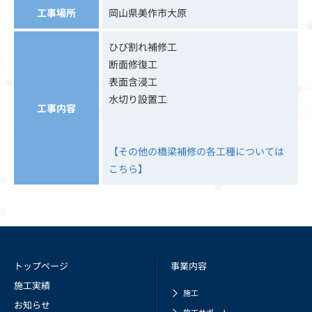
工事場所
岡山県美作市大原
ひび割れ補修工
断面修復工
表面含浸工
水切り設置工
工事内容
【その他の橋梁補修の各工種については
こちら】
トップページ
事業内容
施工実績
施工
お知らせ