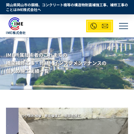
岡山県岡山市の鋼橋、コンクリート橋等の構造物耐震補強工事、補修工事の
ことはIME株式会社へ


IME所属技術者のこれまでの
橋梁補修工事・修繕・インフラメンテナンスの
個人の施工実績一覧
ひび割れ補修・断面修復工・表面含浸工