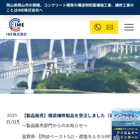
岡山県岡山市の鋼橋、コンクリート橋等の構造物耐震補強工事、補修工事の
ことはIME株式会社へ


お知らせ
NEWS
【製品販売】橋梁補修製品を受注しました（SSI工法）
2025
11/05
～製品販売部門からのお知らせ～
滋賀県-【防錆ペーストSJ1・遮塩モルタルRP310・RPプ